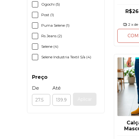
Ogochi (5)
R$26
Post (1)
2
x de
Puma Selene (1)
COM
Rs Jeans (2)
Selene (4)
Selene Industria Textil S/a (4)
Preço
De
Até
Aplicar
Calç
Masc
Básic