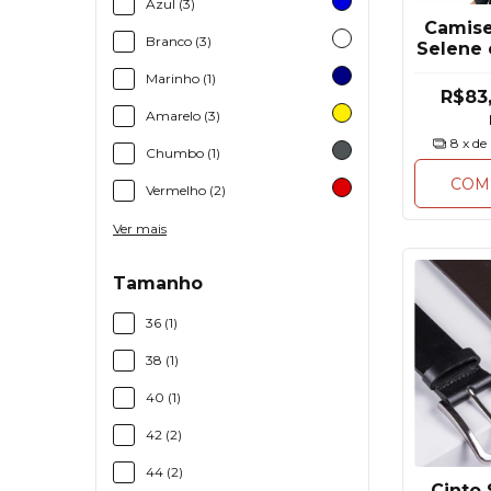
Azul (3)
Camise
Branco (3)
Selene
UV M
Marinho (1)
R$83
Amarelo (3)
8
x de
Chumbo (1)
COM
Vermelho (2)
Ver mais
Tamanho
36 (1)
38 (1)
40 (1)
42 (2)
44 (2)
Cinto 