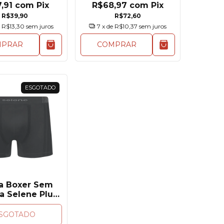
7,91
com
Pix
R$68,97
com
Pix
R$39,90
R$72,60
e
R$13,30
sem juros
7
x de
R$10,37
sem juros
MPRAR
COMPRAR
ESGOTADO
a Boxer Sem
a Selene Plus
ize 11170
SGOTADO