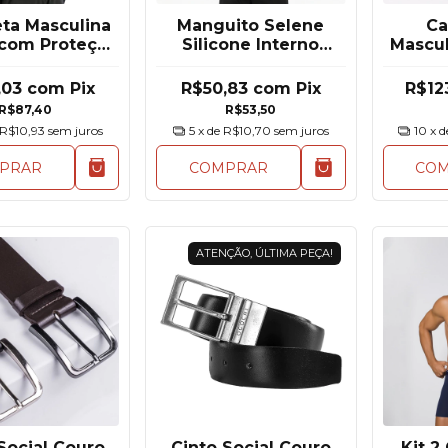
ta Masculina
Manguito Selene
Ca
 com Proteção
Silicone Interno
Mascul
anga Longa
Proteção UV50+
Ela
,03
com
Pix
R$50,83
com
Pix
R$12
R$87,40
R$53,50
R$10,93
sem juros
5
x de
R$10,70
sem juros
10
x 
PRAR
COMPRAR
CO
ATENÇÃO, ÚLTIMA PEÇA!
Social Couro
Cinto Social Couro
Kit 2