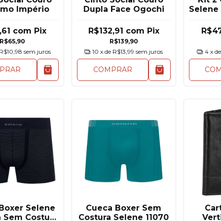
imo Império
Dupla Face Ogochi
Selene
,61
com
Pix
R$132,91
com
Pix
R$4
R$65,90
R$139,90
R$10,98
sem juros
10
x de
R$13,99
sem juros
4
x d
PRAR
COMPRAR
CO
Boxer Selene
Cueca Boxer Sem
Car
a Sem Costura
Costura Selene 11070
Vert