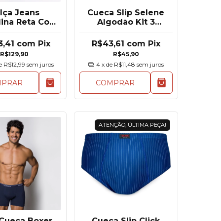
lça Jeans
Cueca Slip Selene
ina Reta Com
Algodão Kit 3
stano Post
Unidades
3,41
com
Pix
R$43,61
com
Pix
R$129,90
R$45,90
de
R$12,99
sem juros
4
x de
R$11,48
sem juros
MPRAR
COMPRAR
ATENÇÃO, ÚLTIMA PEÇA!
 Cueca Boxer
Cueca Slip Click