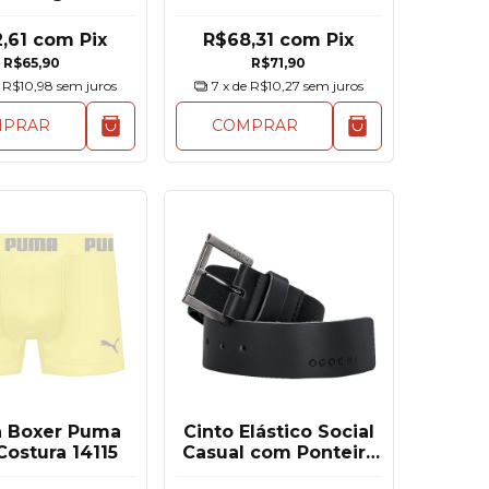
Original
Básica Reforçada
2,61
com
Pix
R$68,31
com
Pix
R$65,90
R$71,90
e
R$10,98
sem juros
7
x de
R$10,27
sem juros
MPRAR
COMPRAR
 Boxer Puma
Cinto Elástico Social
ostura 14115
Casual com Ponteira
Ogochi