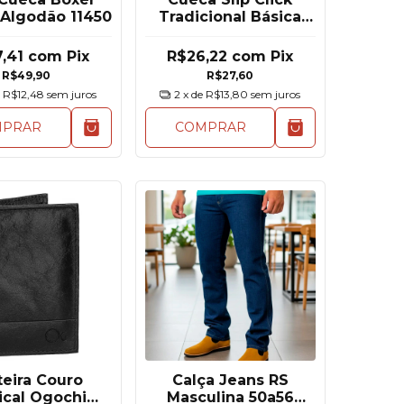
 Algodão 11450
Tradicional Básica
Algodão 135
7,41
com
Pix
R$26,22
com
Pix
R$49,90
R$27,60
e
R$12,48
sem juros
2
x de
R$13,80
sem juros
MPRAR
COMPRAR
teira Couro
Calça Jeans RS
ical Ogochi
Masculina 50a56