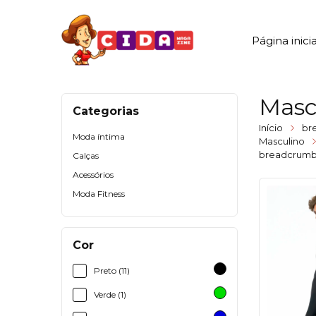
Página inicia
Masc
Categorias
Início
br
Moda íntima
Masculino
breadcrumbs
Calças
Acessórios
Moda Fitness
Cor
Preto (11)
Verde (1)