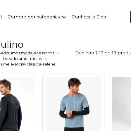
l
Compre por categorias
Conheça a Cida
ulino
Exibindo 1-19 de 19 prod
eadcrumbs.moda-acessorios
breadcrumbs.meias
.meia-social-classica-selene