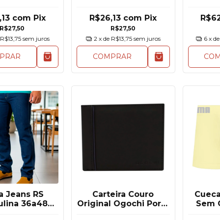
11071
,13
com
Pix
R$26,13
com
Pix
R$6
R$27,50
R$27,50
R$13,75
sem juros
2
x de
R$13,75
sem juros
6
x d
PRAR
COMPRAR
CO
a Jeans RS
Carteira Couro
Cueca
ulina 36a48
Original Ogochi Porta
Sem C
a Reforçada
Moedas Cartões