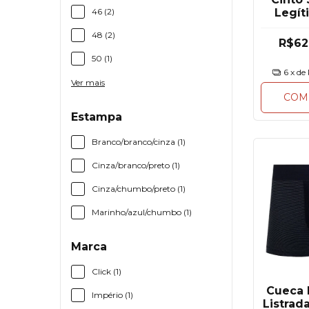
46 (2)
Legít
48 (2)
R$62
50 (1)
6
x de
Ver mais
COM
Estampa
Branco/branco/cinza (1)
Cinza/branco/preto (1)
Cinza/chumbo/preto (1)
Marinho/azul/chumbo (1)
Marca
Click (1)
Cueca 
Império (1)
Listrad