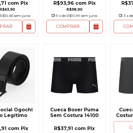
Documentos
,71
com
Pix
R$93,96
com
Pix
R$3
R$63,90
R$98,90
R$10,65
sem juros
9
x de
R$10,99
sem juros
3
x d
PRAR
COMPRAR
CO
Social Ogochi
Cueca Boxer Puma
Cuec
o Legítimo
Sem Costura 14100
Costur
S
E
,91
com
Pix
R$37,91
com
Pix