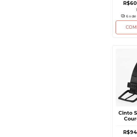
R$60
6
x de
COM
Cinto 
Cour
R$94