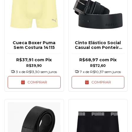
Cueca Boxer Puma
Cinto Elástico Social
Sem Costura 14115
Casual com Ponteira
Ogochi
R$37,91
com
Pix
R$68,97
com
Pix
R$39,90
R$72,60
3
x de
R$13,30
sem juros
7
x de
R$10,37
sem juros
COMPRAR
COMPRAR