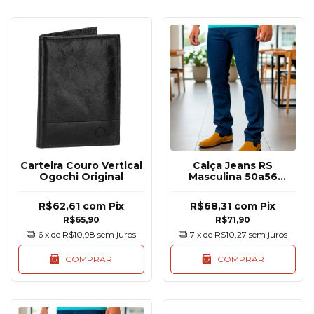
Carteira Couro Vertical
Calça Jeans RS
Ogochi Original
Masculina 50a56
Básica Reforçada
R$62,61
com
Pix
R$68,31
com
Pix
R$65,90
R$71,90
6
x de
R$10,98
sem juros
7
x de
R$10,27
sem juros
COMPRAR
COMPRAR