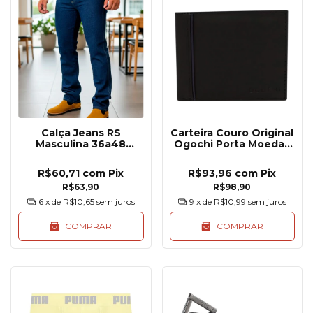
Calça Jeans RS
Carteira Couro Original
Masculina 36a48
Ogochi Porta Moedas
Básica Reforçada
Cartões Documentos
R$60,71
com
Pix
R$93,96
com
Pix
R$63,90
R$98,90
6
x de
R$10,65
sem juros
9
x de
R$10,99
sem juros
COMPRAR
COMPRAR