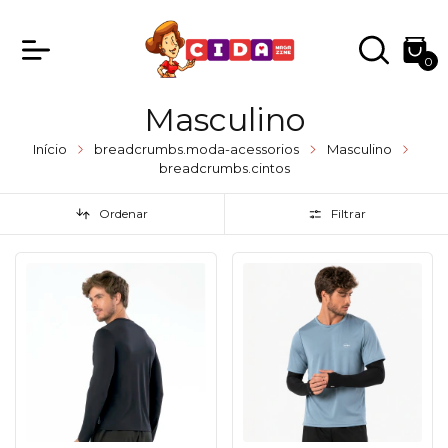
0
Masculino
Início
breadcrumbs.moda-acessorios
Masculino
breadcrumbs.cintos
Ordenar
Filtrar