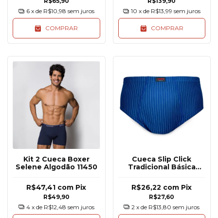
R$65,90
R$139,90
6
x de
R$10,98
sem juros
10
x de
R$13,99
sem juros
COMPRAR
COMPRAR
Kit 2 Cueca Boxer
Cueca Slip Click
Selene Algodão 11450
Tradicional Básica
Algodão 135
R$47,41
com
Pix
R$26,22
com
Pix
R$49,90
R$27,60
4
x de
R$12,48
sem juros
2
x de
R$13,80
sem juros