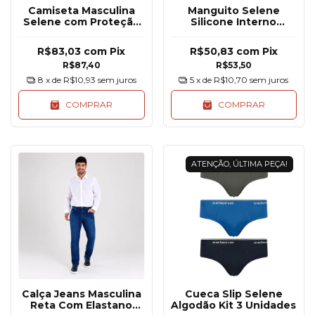
Camiseta Masculina
Manguito Selene
Selene com Proteção
Silicone Interno
UV Manga Longa
Proteção UV50+
R$83,03
com
Pix
R$50,83
com
Pix
R$87,40
R$53,50
8
x de
R$10,93
sem juros
5
x de
R$10,70
sem juros
COMPRAR
COMPRAR
ATENÇÃO, ÚLTIMA PEÇA!
Calça Jeans Masculina
Cueca Slip Selene
Reta Com Elastano
Algodão Kit 3 Unidades