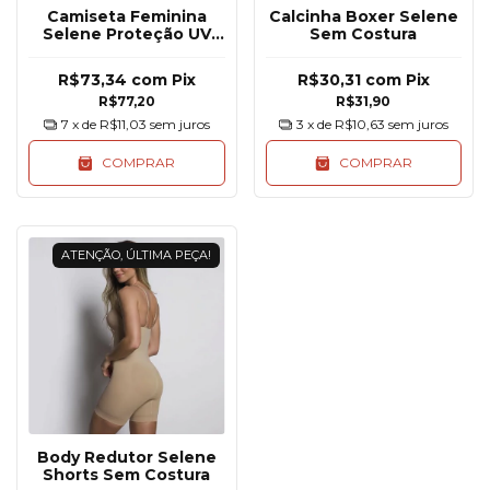
Camiseta Feminina
Calcinha Boxer Selene
Selene Proteção UV
Sem Costura
Manga Longa Térmica
Dry
R$73,34
com
Pix
R$30,31
com
Pix
R$77,20
R$31,90
7
x de
R$11,03
sem juros
3
x de
R$10,63
sem juros
COMPRAR
COMPRAR
ATENÇÃO, ÚLTIMA PEÇA!
Body Redutor Selene
Shorts Sem Costura