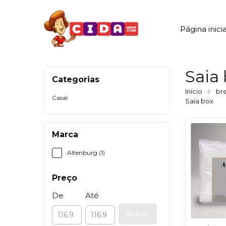
Página inicia
Saia
Categorias
Início
br
Casal
Saia box
Marca
Altenburg (1)
Preço
De
Até
Aplicar