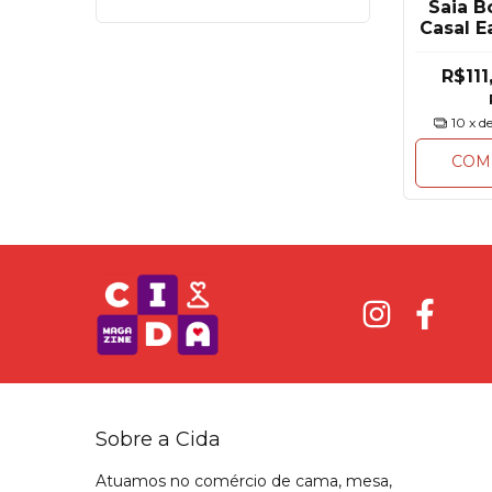
Saia B
Casal E
R$111
10
x d
COM
Sobre a Cida
Atuamos no comércio de cama, mesa,