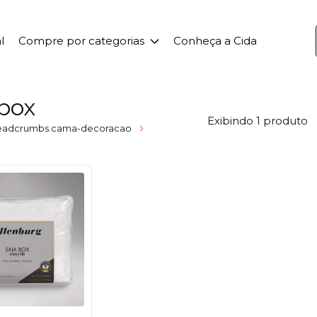
l
Compre por categorias
Conheça a Cida
 box
Exibindo 1 produto
eadcrumbs.cama-decoracao