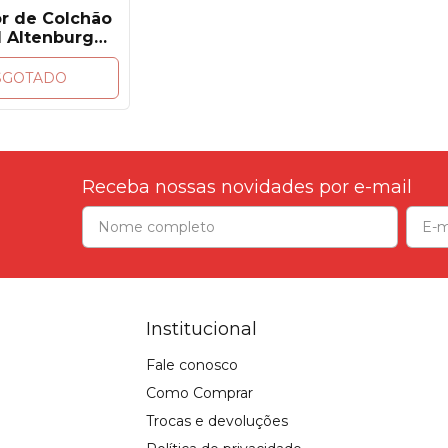
or de Colchão
l Altenburg
eável Toque
nado Branco
SGOTADO
Receba nossas novidades por e-mail
Institucional
Fale conosco
Como Comprar
Trocas e devoluções