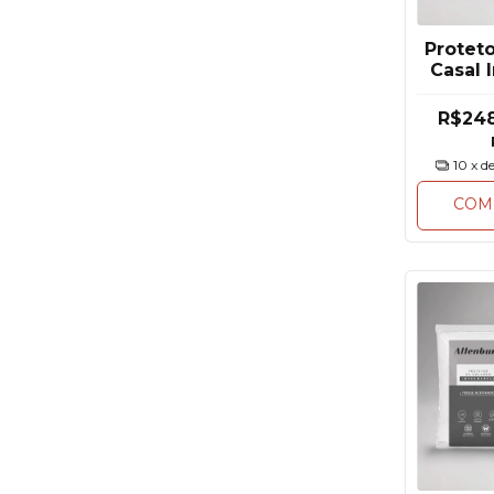
Protet
Casal
Gelat
R$24
10
x d
COM