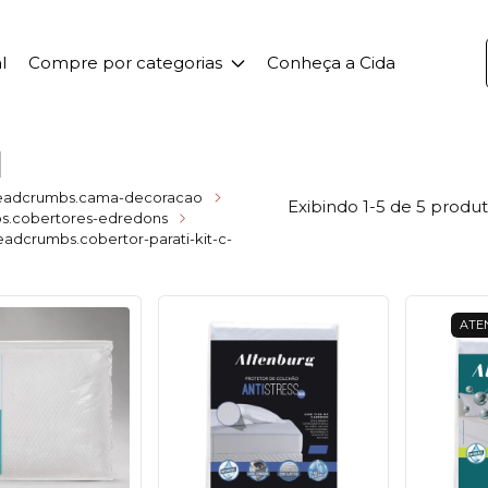
l
Compre por categorias
Conheça a Cida
l
eadcrumbs.cama-decoracao
Exibindo 1-5 de 5 produ
s.cobertores-edredons
eadcrumbs.cobertor-parati-kit-c-
ATEN