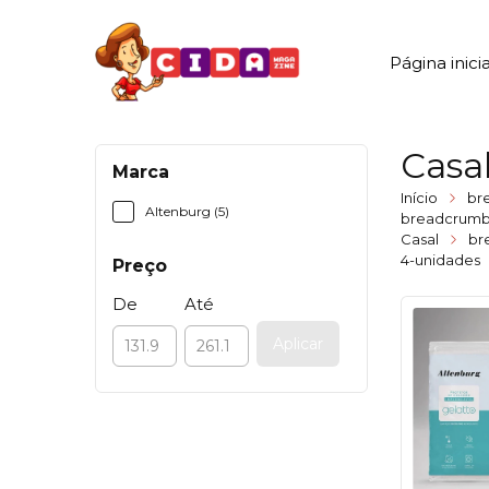
Página inicia
Casa
Marca
Início
br
Altenburg (5)
breadcrumb
Casal
br
4-unidades
Preço
De
Até
Aplicar