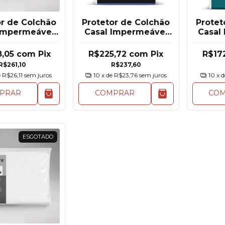
or de Colchão
Protetor de Colchão
Protet
 Impermeável
Casal Impermeável
Casal
to Altenburg
Antistress Altenburg
com El
8,05
com
Pix
R$225,72
com
Pix
R$17
R$261,10
R$237,60
e
R$26,11
sem juros
10
x de
R$23,76
sem juros
10
x 
PRAR
COMPRAR
CO
ESGOTADO