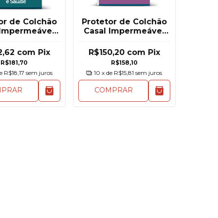
or de Colchão
Protetor de Colchão
 Impermeável
Casal Impermeável
ástico Sono E
Altenburg Malha Slim
Saúde
2,62
com
Pix
R$150,20
com
Pix
R$181,70
R$158,10
de
R$18,17
sem juros
10
x de
R$15,81
sem juros
MPRAR
COMPRAR