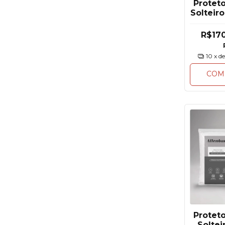
Protet
Solteir
Gelat
R$17
10
x d
COM
Protet
Soltei