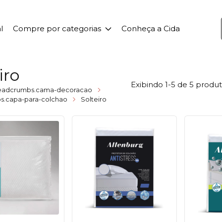
l
Compre por categorias
Conheça a Cida
iro
Exibindo 1-5 de 5 produ
eadcrumbs.cama-decoracao
s.capa-para-colchao
Solteiro