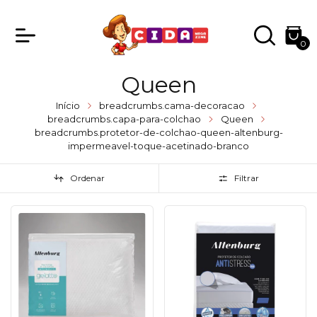
0
Queen
Início
breadcrumbs.cama-decoracao
breadcrumbs.capa-para-colchao
Queen
breadcrumbs.protetor-de-colchao-queen-altenburg-
impermeavel-toque-acetinado-branco
Ordenar
Filtrar