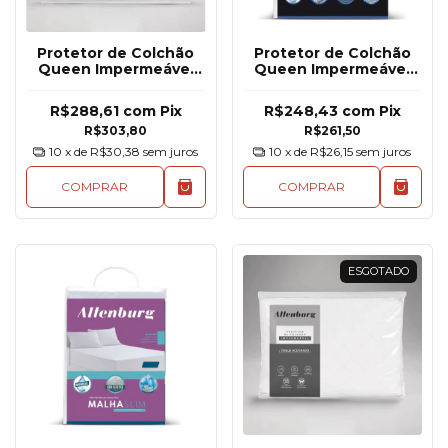
Protetor de Colchão
Protetor de Colchão
Queen Impermeável
Queen Impermeável
Gelatto Altenburg
Antistress
R$288,61
com
Pix
R$248,43
com
Pix
R$303,80
R$261,50
10
x de
R$30,38
sem juros
10
x de
R$26,15
sem juros
COMPRAR
COMPRAR
ESGOTADO