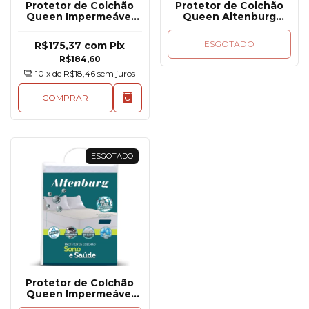
Protetor de Colchão
Protetor de Colchão
Queen Impermeável
Queen Altenburg
Altenburg Malha Slim
Impermeável Toque
Acetinado
ESGOTADO
R$175,37
com
Pix
R$184,60
10
x de
R$18,46
sem juros
COMPRAR
ESGOTADO
Protetor de Colchão
Queen Impermeável
com Elástico Sono E